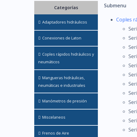
Submenu
Categorías
Coples r
Adaptadores hidráulicos
Ser
Ser
Conexiones de Laton
Ser
Coples rápidos hidráulicos y
Ser
neumáticos
Ser
Ser
Mangueras hidráulicas,
Ser
neumáticas e industriales
Ser
Manómetros de presión
Ser
Ser
Miscelaneos
Ser
Ser
Frenos de Aire