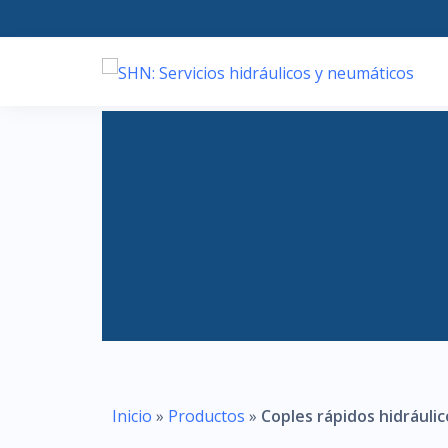
Inicio
»
Productos
»
Coples rápidos hidráuli