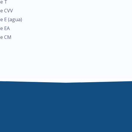
ie T
ie CVV
ie E (agua)
ie EA
ie CM