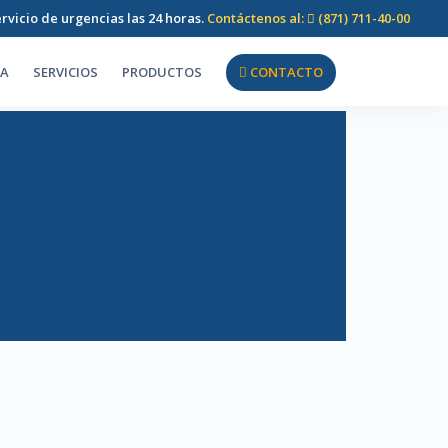
rvicio de urgencias las 24 horas.
Contáctenos al:
(871) 711-40-00
SA
SERVICIOS
PRODUCTOS
CONTACTO