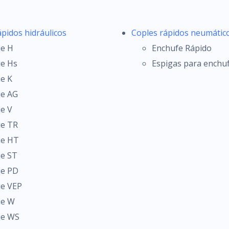
ápidos hidráulicos
Coples rápidos neumátic
ie H
Enchufe Rápido
ie Hs
Espigas para enchu
ie K
ie AG
ie V
ie TR
ie HT
ie ST
ie PD
ie VEP
ie W
ie WS