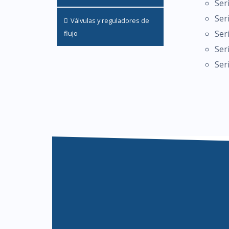
Ser
Ser
Válvulas y reguladores de
Ser
flujo
Ser
Ser